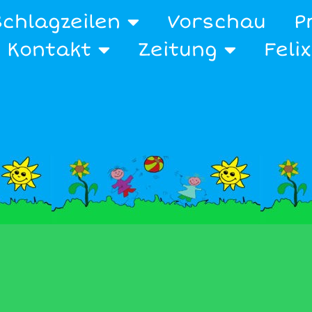
Schlagzeilen
Vorschau
P
Kontakt
Zeitung
Feli