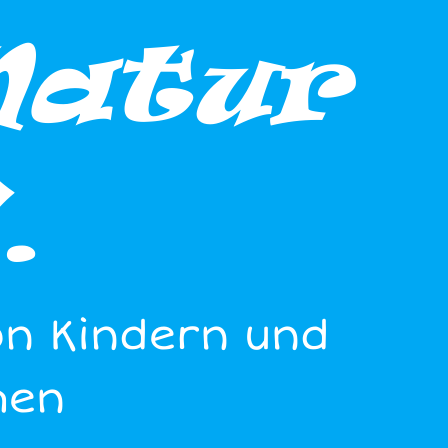
Natur
.
on Kindern und
hen