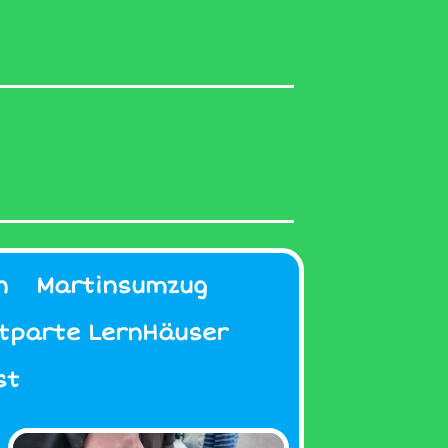
n
Martinsumzug
ktparte LernHäuser
st