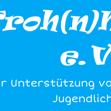
Froh(n)
e.V
r Unterstützung v
Jugendlic