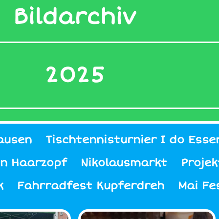
Bildarchiv
2025
ausen
Tischtennisturnier I do Esse
n Haarzopf
Nikolausmarkt
Proje
k
Fahrradfest Kupferdreh
Mai Fe