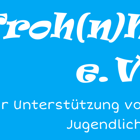
Froh(n)
e.V
r Unterstützung v
Jugendlic