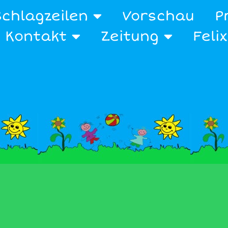
Schlagzeilen
Vorschau
P
Kontakt
Zeitung
Feli