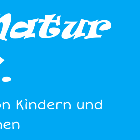
Natur
.
on Kindern und
hen